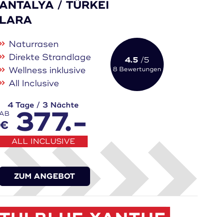
ANTALYA / TÜRKEI
LARA
Naturrasen
Direkte Strandlage
4.5
/5
Wellness inklusive
8 Bewertungen
All Inclusive
4 Tage / 3 Nächte
377.-
AB
€
ALL INCLUSIVE
ZUM ANGEBOT