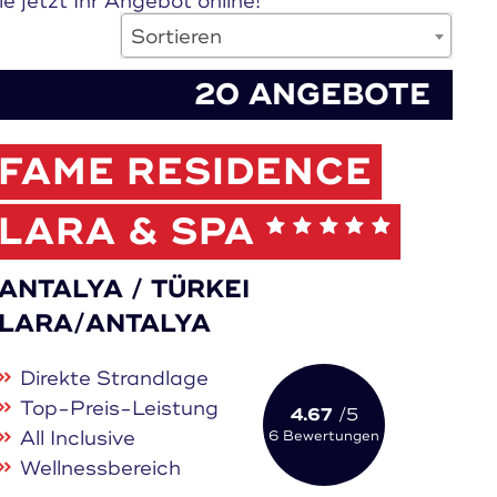
e jetzt Ihr Angebot online!
Sortieren
20 ANGEBOTE
FAME RESIDENCE
LARA & SPA
ANTALYA / TÜRKEI
LARA/ANTALYA
Direkte Strandlage
Top-Preis-Leistung
4.67
/5
All Inclusive
6 Bewertungen
Wellnessbereich