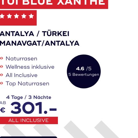
TUI BLUE XANTHE
ANTALYA / TÜRKEI
MANAVGAT/ANTALYA
Naturrasen
Wellness inklusive
4.6
/5
All Inclusive
5 Bewertungen
Top Naturrasen
4 Tage / 3 Nächte
301.-
AB
€
ALL INCLUSIVE