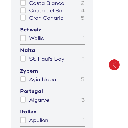
Costa Blanca
2
Costa del Sol
4
Gran Canaria
5
Schweiz
Wallis
1
Malta
St. Paul's Bay
1
Zypern
Ayia Napa
5
Portugal
Algarve
3
Italien
Apulien
1