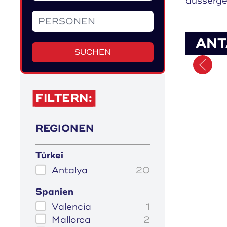
aussergew
ANT
SUCHEN
FILTERN:
REGIONEN
Türkei
Antalya
20
Spanien
Valencia
1
Mallorca
2