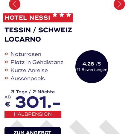
Merken
HOTEL NESSI
TESSIN / SCHWEIZ
LOCARNO
Naturrasen
Platz in Gehdistanz
4.28
/5
Kurze Anreise
11 Bewertungen
Aussenpools
3 Tage / 2 Nächte
301.-
AB
€
HALBPENSION
ZUM ANGEBOT