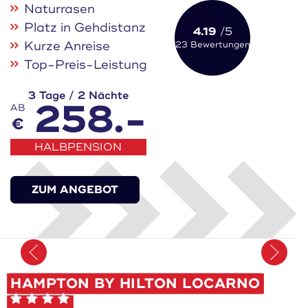
Naturrasen
Platz in Gehdistanz
4.19
/5
Kurze Anreise
23 Bewertungen
Top-Preis-Leistung
3 Tage / 2 Nächte
258.-
AB
€
HALBPENSION
ZUM ANGEBOT
Merken
HAMPTON BY HILTON LOCARNO