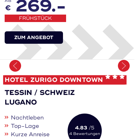
269.-
AB
€
FRÜHSTÜCK
ZUM ANGEBOT
Merken
HOTEL ZURIGO DOWNTOWN
TESSIN / SCHWEIZ
LUGANO
Nachtleben
Top-Lage
4.83
/5
Kurze Anreise
4 Bewertungen