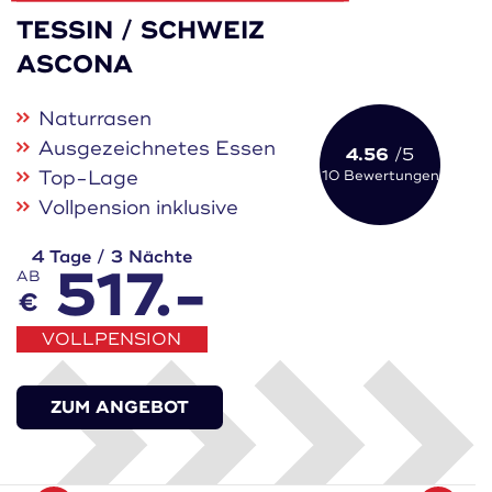
TESSIN / SCHWEIZ
ASCONA
Naturrasen
Ausgezeichnetes Essen
4.56
/5
Top-Lage
10 Bewertungen
Vollpension inklusive
4 Tage / 3 Nächte
517.-
AB
€
VOLLPENSION
ZUM ANGEBOT